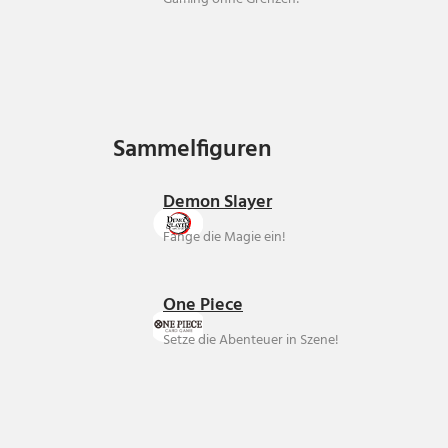
Sammelfiguren
Sammelfiguren
Demon Slayer
Fange die Magie ein!
One Piece
Setze die Abenteuer in Szene!
Über uns
Ankauf