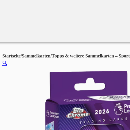
Merchandise
Sales %
Blog
Startseite
/
Sammelkarten
/
Topps & weitere Sammelkarten – Sport
🔍