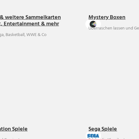
& weitere Sammelkarten
Mystery Boxen
t, Entertainment & mehr
Überraschen lassen und Ge
ga, Basketball, WWE & Co
ation Spiele
Sega Spiele