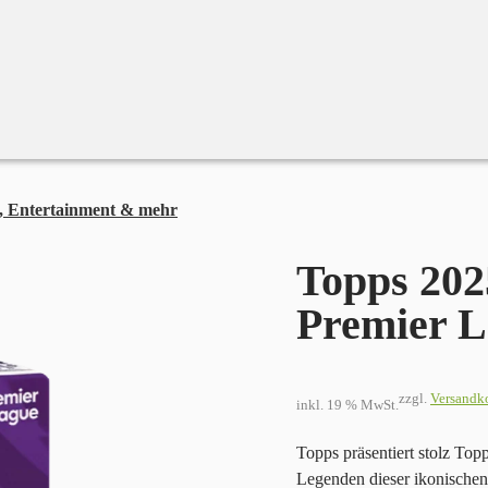
, Entertainment & mehr
Topps 2025-26 Chrome Premier League T
Topps 20
Premier L
zzgl.
Versandk
inkl. 19 % MwSt.
Topps präsentiert stolz To
Legenden dieser ikonische