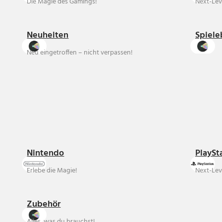
Die Magie des Gamings!
Next-Lev
Neuheiten
Spiele
Neu eingetroffen – nicht verpassen!
Nintendo
PlaySt
Erlebe die Magie!
Next-Lev
Zubehör
Alles, was du brauchst!