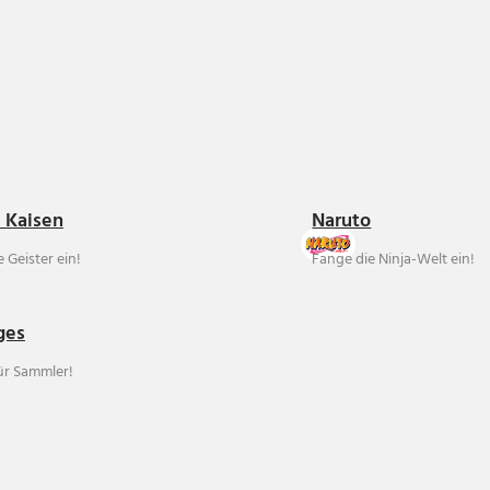
u Kaisen
Naruto
 Geister ein!
Fange die Ninja-Welt ein!
ges
für Sammler!