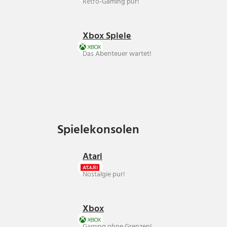
Retro-Gaming pur!
Xbox Spiele
Das Abenteuer wartet!
Spielekonsolen
Spielekonsolen
Atari
Nostalgie pur!
Xbox
Gaming ohne Grenzen!