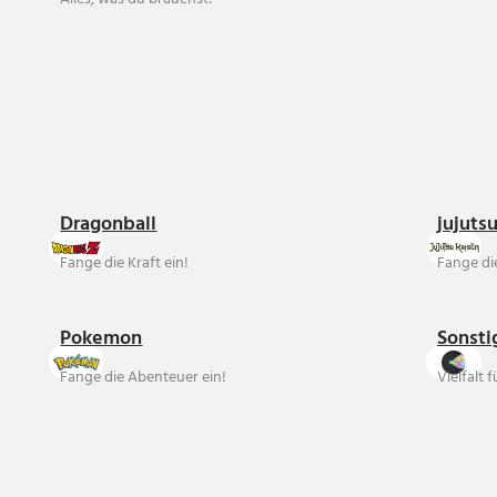
Dragonball
jujuts
Fange die Kraft ein!
Fange die
Pokemon
Sonsti
Fange die Abenteuer ein!
Vielfalt 