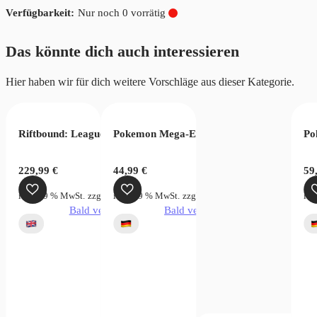
Nur noch 0 vorrätig
Das könnte dich auch interessieren
Hier haben wir für dich weitere Vorschläge aus dieser Kategorie.
Riftbound: League of Legends Spiritforged Booster Display
Pokemon Mega-Entwicklung Sammelkoffer 
Po
229,99
€
44,99
€
59
inkl. 19 % MwSt.
zzgl.
Versandkosten
inkl. 19 % MwSt.
zzgl.
Versandkosten
ink
Bald verfügbar
Bald verfügbar
gar
 Game EX Gear5 Starter Deck ST21 (EN)