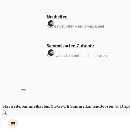
Neuheiten
Neu eingetroffen – nicht verpassen!
Sammelkarten Zubehör
Schütze und präsentiere deine Karten
Startseite
/
Sammelkarten
/
Yu-Gi-Oh Sammelkarten
/
Booster & Displ
🔍