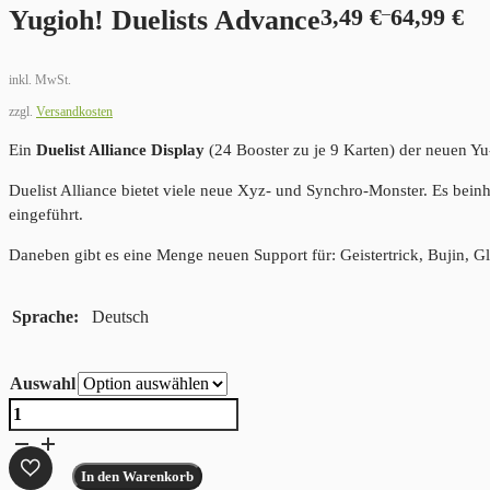
–
Yugioh! Duelists Advance
3,49
€
64,99
€
inkl. MwSt.
zzgl.
Versandkosten
Ein
Duelist Alliance Display
(24 Booster zu je 9 Karten) der neuen Yu
Duelist Alliance bietet viele neue Xyz- und Synchro-Monster. Es bein
eingeführt.
Daneben gibt es eine Menge neuen Support für: Geistertrick, Bujin, G
Sprache
Deutsch
Auswahl
Yugioh!
Duelists
Advance
In den Warenkorb
Menge