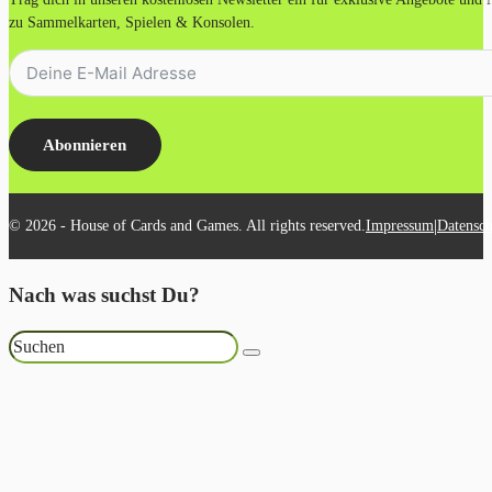
zu Sammelkarten, Spielen & Konsolen.
Abonnieren
|
© 2026 - House of Cards and Games. All rights reserved.
Impressum
Datensch
Nach was suchst Du?
Suchen