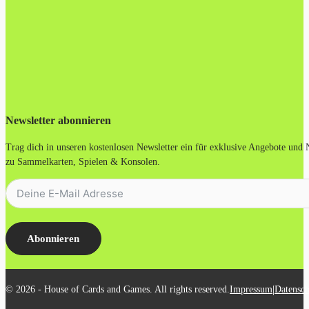
Newsletter abonnieren
Trag dich in unseren kostenlosen Newsletter ein für exklusive Angebote und
zu Sammelkarten, Spielen & Konsolen.
Abonnieren
|
© 2026 - House of Cards and Games. All rights reserved.
Impressum
Datensch