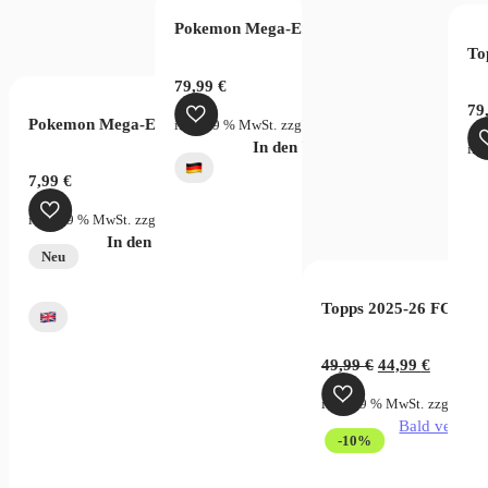
 Game Memorial Collection EB01 (JP)
Pokemon Mega-Entwicklung Dunkelnacht T
To
€
79,99
€
79
Pokemon Mega-Evolution Pitch Black Sleeved Booster
rsandkosten
inkl. 19 % MwSt.
zzgl.
Versandkosten
verfügbar
In den Warenkorb
ink
ky Stream
7,99
€
inkl. 19 % MwSt.
zzgl.
Versandkosten
In den Warenkorb
Neu
Topps 2025-26 FC Baye
Ursprünglicher
Aktuell
49,99
€
44,99
€
Preis
Preis
inkl. 19 % MwSt.
zzgl.
Vers
war:
ist:
Bald verfügb
49,99 €
44,99 €.
-10%