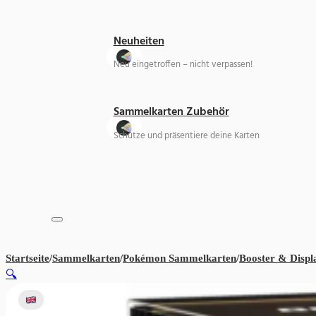
Neuheiten
Neu eingetroffen – nicht verpassen!
Sammelkarten Zubehör
Schütze und präsentiere deine Karten
Startseite
/
Sammelkarten
/
Pokémon Sammelkarten
/
Booster & Displ
🔍