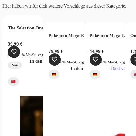
Hier haben wir für dich weitere Vorschläge aus dieser Kategorie.
The Selection One Piece Wanted Bag
ion World Rivals Clash FB06
oms of Intrigue OP04 (JP)
Pokemon Mega-Entwicklung Dunkelnacht T
Pokemon Mega-Lucario
On
39,99
€
79,99
€
44,99
€
17
inkl. 19 % MwSt.
zzgl.
Versandkosten
In den Warenkorb
rsandkosten
inkl. 19 % MwSt.
zzgl.
Versandkosten
inkl. 19 % MwSt.
zzgl.
Vers
ink
Neu
verfügbar
In den Warenkorb
Bald verfügb