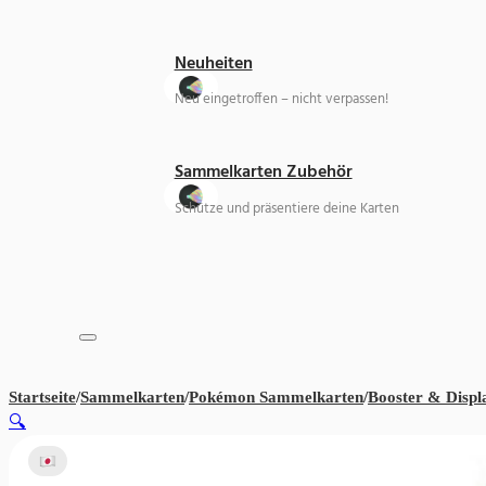
Neuheiten
Neu eingetroffen – nicht verpassen!
Sammelkarten Zubehör
Schütze und präsentiere deine Karten
Startseite
/
Sammelkarten
/
Pokémon Sammelkarten
/
Booster & Displ
🔍