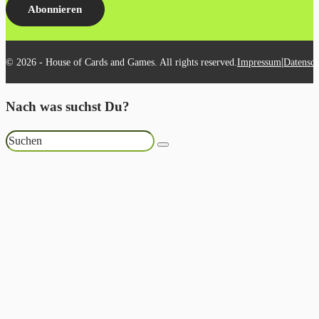
Abonnieren
|
© 2026 - House of Cards and Games. All rights reserved.
Impressum
Datensch
Nach was suchst Du?
Suchen