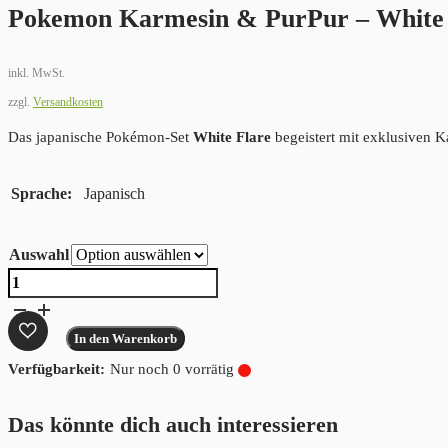
Pokemon Karmesin & PurPur – White 
inkl. MwSt.
zzgl.
Versandkosten
Das japanische Pokémon-Set
White Flare
begeistert mit exklusiven K
Sprache
Japanisch
Auswahl
Pokemon
Karmesin
&
In den Warenkorb
PurPur
Nur noch 0 vorrätig
-
White
Das könnte dich auch interessieren
Flare
Menge